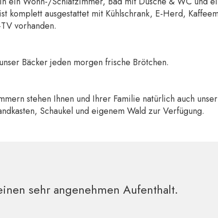
 in ein Wohn-/Schlafzimmer, Bad mit Dusche & WC und ein
ist komplett ausgestattet mit Kühlschrank, E-Herd, Kaffee
T-TV vorhanden.
t unser Bäcker jeden morgen frische Brötchen.
ern stehen Ihnen und Ihrer Familie natürlich auch uns
Sandkasten, Schaukel und eigenem Wald zur Verfügung.
einen sehr angenehmen Aufenthalt.