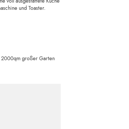
e voll ausgestattete Küche
maschine und Toaster.
er 2000qm großer Garten